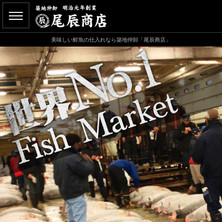
美味しい鮮魚の仕入れなら築地仲卸「尾辰商店」